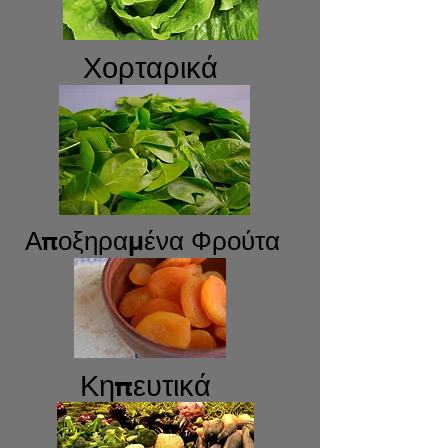
Χορταρικά
Αποξηραμένα Φρούτα
Κηπευτικά