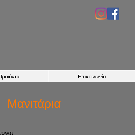
Προϊόντα
Επικοινωνία
Μανιτάρια
rown