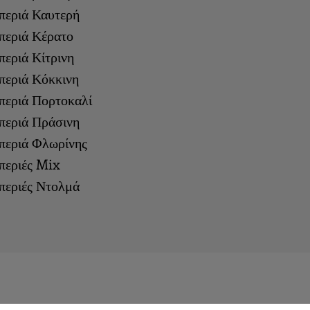
περιά Καυτερή
περιά Κέρατο
περιά Κίτρινη
περιά Κόκκινη
περιά Πορτοκαλί
περιά Πράσινη
περιά Φλωρίνης
περιές Mix
περιές Ντολμά