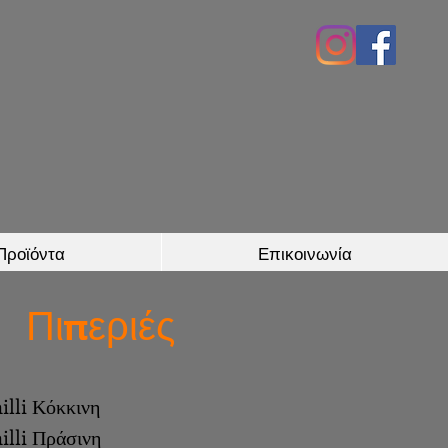
Προϊόντα
Επικοινωνία
Πιπεριές
illi Κόκκινη
illi Πράσινη