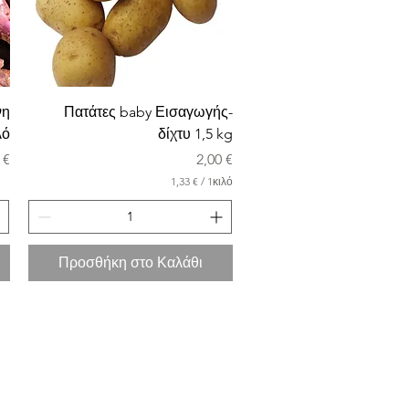
νη
Πατάτες baby Εισαγωγής-
λό
δίχτυ 1,5 kg
ή
Τιμή
 €
2,00 €
1,33 €
/
1κιλό
1
,
3
3
Προσθήκη στο Καλάθι
€
α
ν
ά
1
Χ
ι
λ
ι
ό