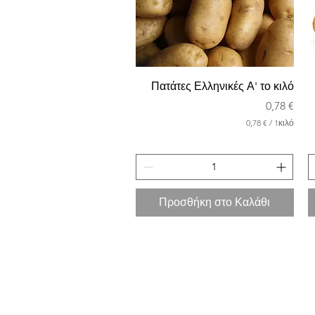
Πατάτες Ελληνικές Α' το κιλό
Τιμή
0,78 €
0,78 €
/
1κιλό
0
,
7
8
€
Προσθήκη στο Καλάθι
α
ν
ά
1
Χ
ι
λ
ι
ό
γ
ρ