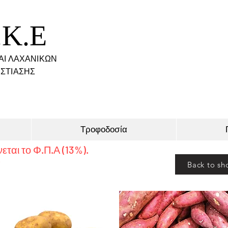
.K.E
ΑΙ ΛΑΧΑΝΙΚΩΝ
ΣΤΙΑΣΗΣ
Τροφοδοσία
εται το Φ.Π.Α (13%).
ώ
Back to sh