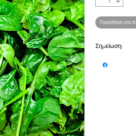
Προσθήκη στο Κ
Σημείωση:
Ο αριθμός αντιστοιχε
όπως παρακάτω:
1 = 1κιλό
2= 2 κιλά
Στα προϊόντα που ανα
ποσότητα αντιστοιχεί
1= 1 τεμάχιο
2= 2 τεμάχια