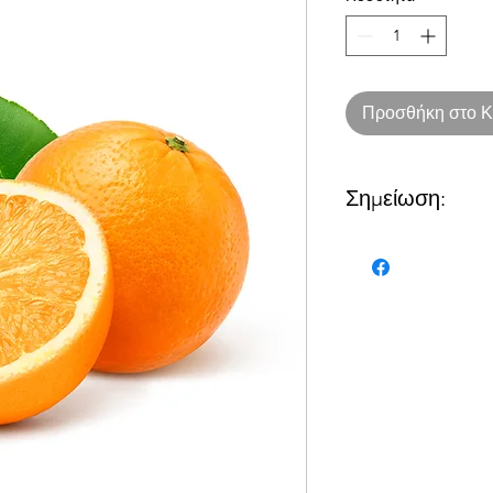
Προσθήκη στο Κ
Σημείωση:
Ο αριθμός αντιστοιχε
όπως παρακάτω:
1 = 1κιλό
2= 2 κιλά
Στα προϊόντα που ανα
ποσότητα αντιστοιχεί
1= 1 τεμάχιο
2= 2 τεμάχια