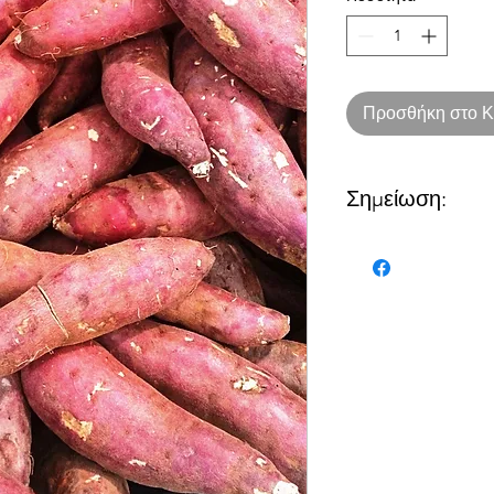
Προσθήκη στο Κ
Σημείωση:
Ο αριθμός αντιστοιχε
όπως παρακάτω:
1 = 1κιλό
2= 2 κιλά
Στα προϊόντα που ανα
ποσότητα αντιστοιχεί
1= 1 τεμάχιο
2= 2 τεμάχια